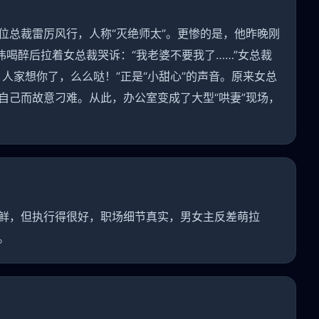
位总裁雷厉风行，人称“灭绝师太”。更惨的是，他昨晚刚
伟喝醉后拉着女总裁哭诉：“我老婆不要我了……”女总裁
人家想你了，么么哒！”正是“小甜心”的声音。原来女总
自己而故意刁难。从此，办公室变成了大型“哄妻”现场，
鲜，但执行得很好，职场细节真实，男女主反差萌拉
。