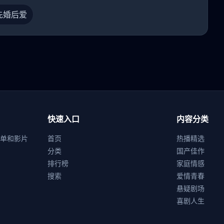
先婚后爱
快速入口
内容分类
单和影片
首页
热播精选
分类
国产佳作
排行榜
家庭情感
搜索
爱情青春
悬疑剧场
喜剧人生