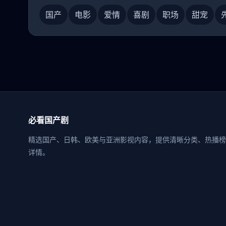
国产
电影
爱情
喜剧
职场
甜宠
必看国产剧
精选国产、日韩、欧美与亚洲影视内容，提供清晰分类、热播榜
详情。