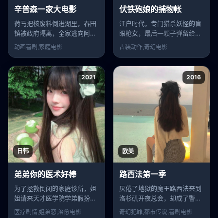
辛普森一家大电影
伏铁砲娘的捕物帐
荷马把核废料倒进湖里，春田
江户时代，专门猎杀妖怪的盲
镇被政府隔离，全家逃向阿拉
眼枪女，最后一颗子弹留给了
斯加。
自己的亲生父亲。
动画喜剧,家庭
电影
古装动作,奇幻
电影
2021
2016
日韩
欧美
弟弟你的医术好棒
路西法第一季
为了拯救倒闭的家庭诊所，姐
厌倦了地狱的魔王路西法来到
姐请来天才医学院学弟假扮坐
洛杉矶开夜总会，却成了警方
诊医生。
的破案顾问。
医疗剧情,姐弟恋,治愈
电影
奇幻犯罪,都市传说,喜剧
电影