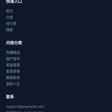
快速入口
首页
分类
排行榜
搜索
内容分类
热播精选
国产佳作
家庭情感
爱情青春
悬疑剧场
喜剧人生
联系
support@example.com