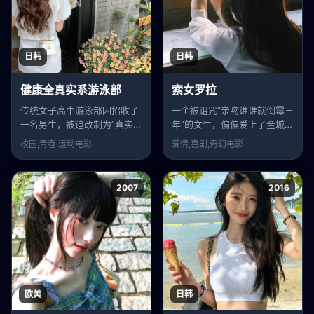
日韩
日韩
健康全真实系游泳部
索女罗拉
传统女子高中游泳部因招收了
一个被诅咒“亲吻谁谁就倒霉三
一名男生，被迫改制为“真实泳
年”的女生，偏偏爱上了全城最
部”，以此抗议校规。
幸运的男生。
校园,青春,运动
电影
爱情,喜剧,奇幻
电影
2007
2016
欧美
日韩