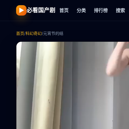
▶
必看国产剧
首页
分类
排行榜
搜索
首页
/
科幻奇幻
/
元宵节的结