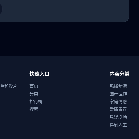
快速入口
内容分类
单和影片
首页
热播精选
分类
国产佳作
排行榜
家庭情感
搜索
爱情青春
悬疑剧场
喜剧人生