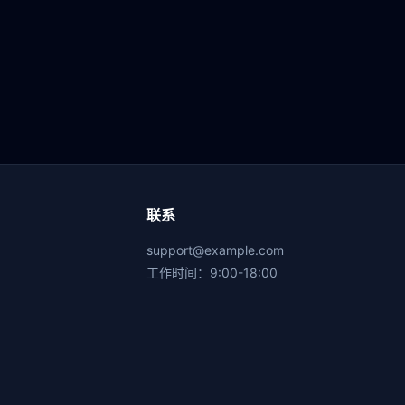
联系
support@example.com
工作时间：9:00-18:00