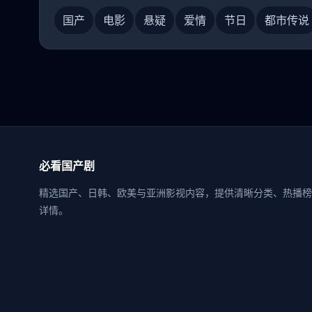
国产
电影
悬疑
爱情
节日
都市传说
必看国产剧
精选国产、日韩、欧美与亚洲影视内容，提供清晰分类、热播榜
详情。