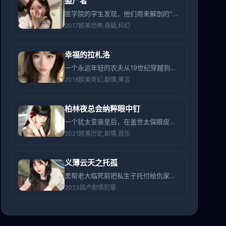
盗尸者
医学院的学生发现，他们用来解剖的“大体老师”，有一半其实还活着。
2017
欧美
恐怖,悬疑,科幻
幸福的拉札洛
一个永远年轻的农夫从19世纪穿越到现代，发现当年的贵族主人沦落为城市流浪汉。
2018
欧美
奇幻,剧情,寓言
柏林夜总会纳粹眼中钉
一个犹太变装皇后，在盖世太保眼皮底下，用每晚的香颂表演传递死亡名单。
2021
欧美
历史,剧情,音乐
义薄云天之托孤
黑帮老大临死前把私生子托付给仇家，条件是让这孩子亲手杀了自己。
2023
国产
剧情犯罪