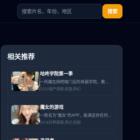
搜索
相关推荐
咕咚学院第一季
一所藏在网吧暗门后的奇葩学院，教的是如何用“咕咚”声波解决世间难题。
2021
国产
喜剧,校园,奇幻
魔女的游戏
一款名为“魔女”的APP，能满足你任何愿望，但会随机修改你朋友的人生。
2018
日韩
悬疑,奇幻,校园