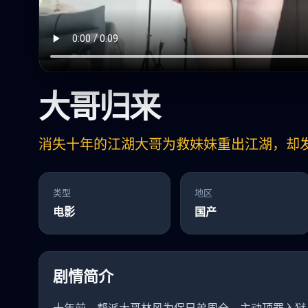
大哥归来
消失十年的江湖大哥为救妹妹重出江湖，却
类型
地区
电影
国产
剧情简介