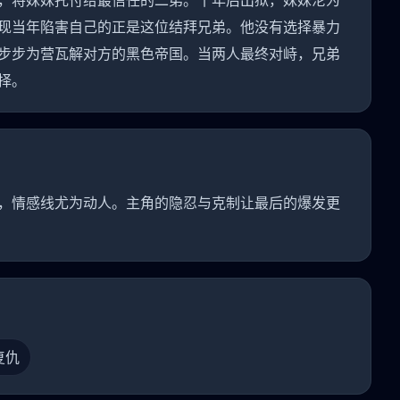
，将妹妹托付给最信任的二弟。十年后出狱，妹妹沦为
现当年陷害自己的正是这位结拜兄弟。他没有选择暴力
步步为营瓦解对方的黑色帝国。当两人最终对峙，兄弟
择。
，情感线尤为动人。主角的隐忍与克制让最后的爆发更
复仇