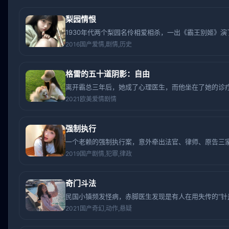
梨园情恨
1930年代两个梨园名伶相爱相杀，一出《霸王别姬》
2016
国产
爱情,剧情,历史
格雷的五十道阴影：自由
离开霸总三年后，她成了心理医生，而他坐在了她的诊
2021
欧美
爱情剧情
强制执行
一个老赖的强制执行案，意外牵出法官、律师、原告三
2019
国产
剧情,犯罪,律政
奇门斗法
民国小镇频发怪病，赤脚医生发现是有人在用失传的“针
2021
国产
奇幻,动作,悬疑