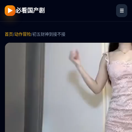
▶
必看国产剧
☰
首页
/
动作冒险
/
初五财神到接不接