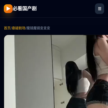
▶
必看国产剧
☰
首页
/
悬疑剧场
/
魔镜魔镜变变变