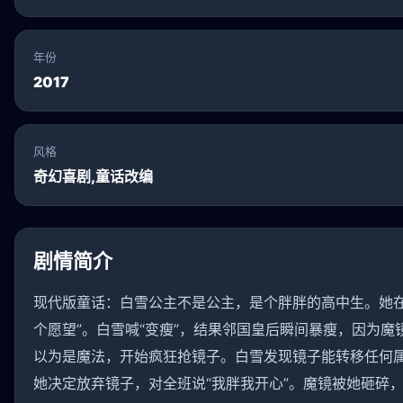
年份
2017
风格
奇幻喜剧,童话改编
剧情简介
现代版童话：白雪公主不是公主，是个胖胖的高中生。她在
个愿望”。白雪喊“变瘦”，结果邻国皇后瞬间暴瘦，因为魔
以为是魔法，开始疯狂抢镜子。白雪发现镜子能转移任何
她决定放弃镜子，对全班说“我胖我开心”。魔镜被她砸碎