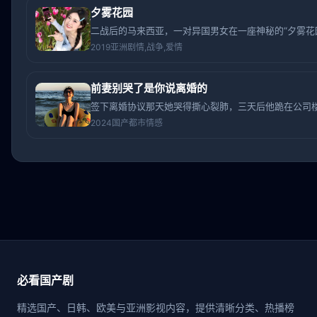
夕雾花园
二战后的马来西亚，一对异国男女在一座神秘的“夕雾花
2019
亚洲
剧情,战争,爱情
前妻别哭了是你说离婚的
签下离婚协议那天她哭得撕心裂肺，三天后他跪在公司
2024
国产
都市情感
必看国产剧
精选国产、日韩、欧美与亚洲影视内容，提供清晰分类、热播榜