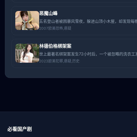
恶魔山峰
五名登山者被困暴风雪夜，躲进山顶小木屋，却发现每晚
2007
欧美
恐怖,悬疑
林德伯格绑架案
世上最著名绑架案发生72小时后，一个被忽略的洗衣工
2023
欧美
犯罪,悬疑,历史
必看国产剧