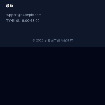
联系
support@example.com
工作时间：9:00-18:00
© 2026 必看国产剧 版权所有