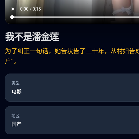
我不是潘金莲
为了纠正一句话，她告状告了二十年，从村妇告成
户”。
类型
电影
地区
国产