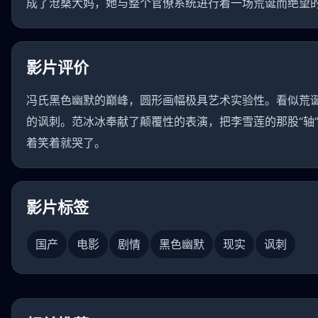
成了沧桑大妈，她与整个官僚系统进行着一场荒诞而绝望
影片评价
冯氏黑色幽默的巅峰，圆形画幅极具艺术实验性。看似荒
的讽刺。范冰冰奉献了颠覆性的表演，把李雪莲的那股“轴
着笑着就哭了。
影片标签
国产
电影
剧情
黑色幽默
现实
讽刺