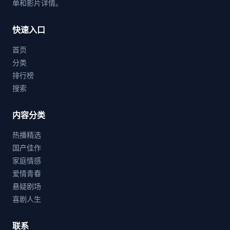
单和影片详情。
快速入口
首页
分类
排行榜
搜索
内容分类
热播精选
国产佳作
家庭情感
爱情青春
悬疑剧场
喜剧人生
联系