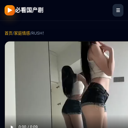
▶
必看国产剧
☰
首页
/
家庭情感
/
RUSH！