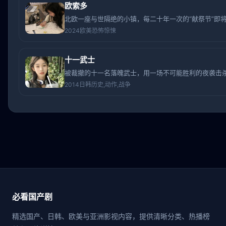
欧索多
北欧一座与世隔绝的小镇，每二十年一次的“献祭节”即
2024
欧美
恐怖惊悚
十一武士
被裁撤的十一名落魄武士，用一场不可能胜利的夜袭击
2014
日韩
历史,动作,战争
必看国产剧
精选国产、日韩、欧美与亚洲影视内容，提供清晰分类、热播榜