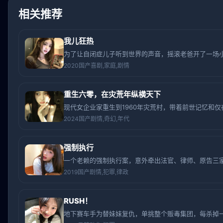
相关推荐
我儿狂热
为了让自闭症儿子听到世界的声音，摇滚老爸开了一场
2020
国产
喜剧,家庭,剧情
重生六零，在灾荒年纵横天下
现代女企业家重生到1960年灾荒村，带着前世记忆和
2024
国产
剧情,奇幻,年代
强制执行
一个老赖的强制执行案，意外牵出法官、律师、原告三
2019
国产
剧情,犯罪,律政
RUSH！
地下赛车手为替妹妹复仇，单挑整个贩毒集团，每杀掉一个