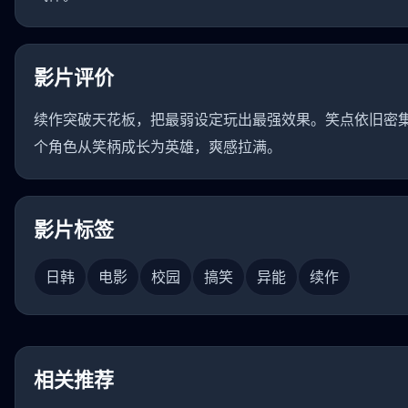
影片评价
续作突破天花板，把最弱设定玩出最强效果。笑点依旧密
个角色从笑柄成长为英雄，爽感拉满。
影片标签
日韩
电影
校园
搞笑
异能
续作
相关推荐