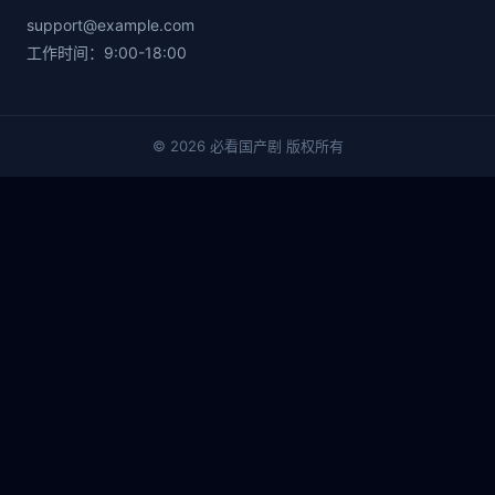
support@example.com
工作时间：9:00-18:00
© 2026 必看国产剧 版权所有