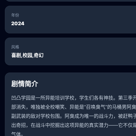
年份
2024
风格
喜剧,校园,奇幻
剧情简介
凹凸学园是一所异能培训学校，学生们各有神技。第三季
部消失，唯独被全校嘲笑、异能是“召唤臭气”的马桶男阿
副武装的敌对学校包围。阿臭成为唯一的战斗力，被赶鸭子
出奇招，在战斗中挖掘出这项异能的真实潜力——它不仅
气体。