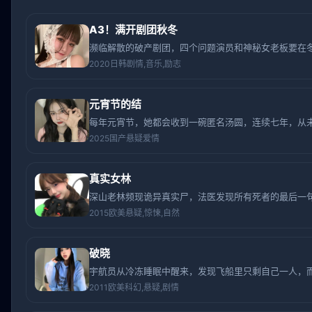
A3！满开剧团秋冬
濒临解散的破产剧团，四个问题演员和神秘女老板要在
2020
日韩
剧情,音乐,励志
元宵节的结
每年元宵节，她都会收到一碗匿名汤圆，连续七年，从
2025
国产
悬疑爱情
真实女林
深山老林频现诡异真实尸，法医发现所有死者的最后一
2015
欧美
悬疑,惊悚,自然
破晓
宇航员从冷冻睡眠中醒来，发现飞船里只剩自己一人，
2011
欧美
科幻,悬疑,剧情