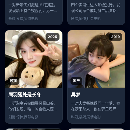
一对新婚夫妇搬进乡间别墅，
四个实习生进入顶级投行，发
发现墙上有个窥视孔，另一边
现公司每个成功员工后脑都植
住着丈夫的“前妻”。
入了一个神秘的“蜂箱”。
悬疑,爱情,惊悚
电影
剧情,惊悚,社会
电影
2025
2019
欧美
国产
鹰羽落处是长冬
异梦
一群淘金者被困暴风雪山谷，
一对夫妻每晚做同一个梦，她
他们发现，唯一的食物来源是
在梦里杀人，他在梦里埋尸，
死去同伴的尸体。
但醒来记忆全消。
剧情,惊悚,西部
电影
科幻,悬疑,爱情
电影