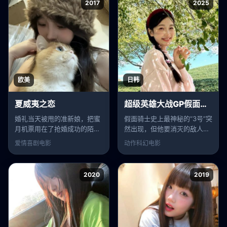
2017
2025
欧美
日韩
夏威夷之恋
超级英雄大战GP假面骑士3号
婚礼当天被甩的准新娘，把蜜
假面骑士史上最神秘的“3号”突
月机票用在了抢婚成功的陌生
然出现，但他要消灭的敌人是
人身上。
所有平成骑士。
爱情喜剧
电影
动作科幻
电影
2020
2019