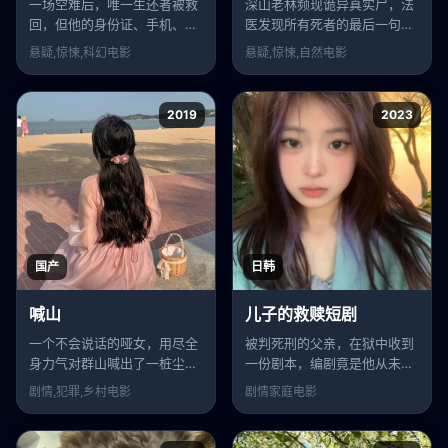
一场空难后，唯一生还者被救
深山老林频现诡异真实尸，法
回，但他的身份证、手机、甚
医发现所有死者的最后一句话
至母亲都证明——这个人十年
都指向同一个人。
悬疑,惊悚,科幻
电影
悬疑,惊悚,自然
电影
前就死了。
2019
2023
国产
日韩
喊山
儿子的救赎短剧
一个不会说话的哑女，用尽全
被判死刑的父亲，在狱中收到
身力气对群山喊出了一桩尘封
一份剧本，编剧竟是他从未见
二十年的谋杀案。
过的私生子。
剧情,犯罪,乡村
电影
剧情家庭
电影