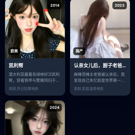
2014
2023
欧美
国产
凯利帮
认亲女儿后，厨子老爸不装了
澳大利亚最著名绿林好汉凯利
麻辣烫摊主老爸被认亲后，竟
帮，穿着铁甲与警察同归于
发现自己失忆前是世界第一神
尽。
厨。
西部,传记犯罪
电影
喜剧,家庭温情
电影
2024