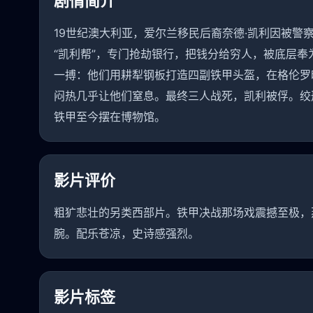
剧情简介
19世纪澳大利亚，爱尔兰移民后裔奈德·凯利因被警
“凯利帮”，专门抢劫银行，把钱分给穷人，被底层奉
一搏：他们用耕犁钢板打造四副铁甲头盔，在格伦罗
闷热几乎让他们窒息。最终三人战死，凯利被俘。绞
铁甲至今摆在博物馆。
影片评价
粗犷悲壮的另类西部片。铁甲决战那场戏震撼至极，
腕。配乐苍凉，史诗感强烈。
影片标签