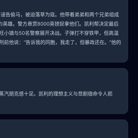
察诬告偷马，被迫落草为寇。他带着弟弟和两个兄弟组成
为英雄。警方悬赏8000英镑捉拿他们。凯利帮决定最后
旺小镇与50名警察展开决战。子弹打不穿铁甲，但高温
刑前他说：“告诉我的同胞，我走了，但暴政还在。”他的
蒸汽朋克感十足。凯利的理想主义与悲剧宿命令人扼