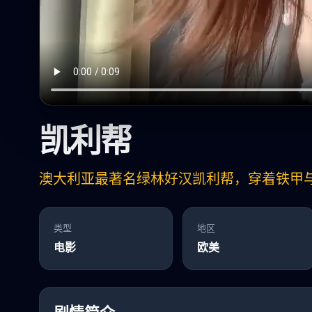
凯利帮
澳大利亚最著名绿林好汉凯利帮，穿着铁甲
类型
地区
电影
欧美