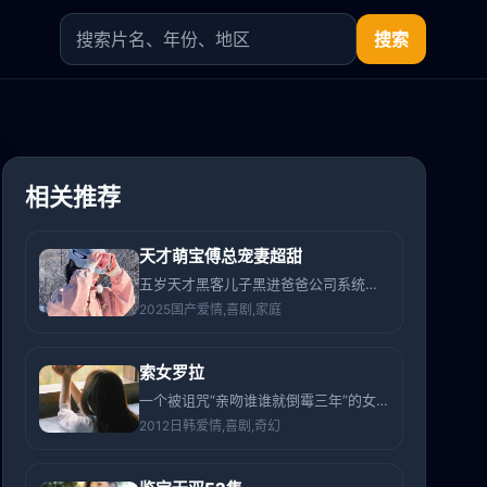
搜索
相关推荐
天才萌宝傅总宠妻超甜
五岁天才黑客儿子黑进爸爸公司系统，只为帮单亲妈妈找个“最配”的老公。
2025
国产
爱情,喜剧,家庭
索女罗拉
一个被诅咒“亲吻谁谁就倒霉三年”的女生，偏偏爱上了全城最幸运的男生。
2012
日韩
爱情,喜剧,奇幻