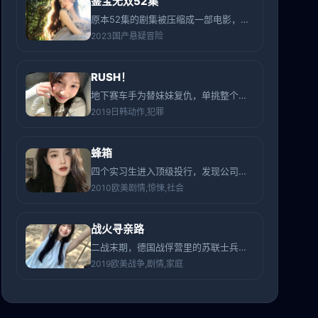
鉴宝无双52集
原本52集的剧集被压缩成一部电影，讲述了传国玉玺背后超出史书记载的真相。
2023
国产
悬疑冒险
RUSH！
地下赛车手为替妹妹复仇，单挑整个贩毒集团，每杀掉一个目标，就在对方车顶喷上红色“RUSH”。
2019
日韩
动作,犯罪
蜂箱
四个实习生进入顶级投行，发现公司每个成功员工后脑都植入了一个神秘的“蜂箱”。
2010
欧美
剧情,惊悚,社会
战火寻亲路
二战末期，德国战俘营里的苏联士兵越狱，徒步3500公里寻找战火中失散的女儿。
2019
欧美
战争,剧情,家庭