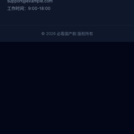
support@example.com
工作时间：9:00-18:00
© 2026 必看国产剧 版权所有