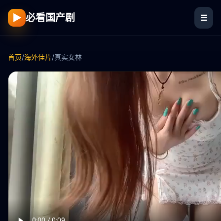
▶
必看国产剧
☰
首页
/
海外佳片
/
真实女林