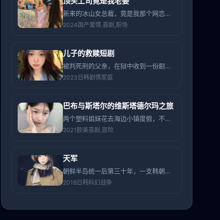
顶头上司竟是我老婆
新来的冰山女总裁，竟是我那个网恋了三年、昨天刚分手的“软萌”老婆。
2024
国产
爱情,喜剧,职场
儿子的救赎短剧
被判死刑的父亲，在狱中收到一份剧本，编剧竟是他从未见过的私生子。
2023
日韩
剧情家庭
巴布与斯塔尔的维斯塔德尔玛之旅
两个塑料姐妹花去海边小镇度假，不小心错杀了当地神兽，被迫伪装成特工躲避整个黑帮追杀。
2021
欧美
喜剧,冒险
天军
朝鲜半岛统一后第三十年，一支韩朝混编太空部队接到来自太阳系边缘的神秘信号。
2018
日韩
科幻战争