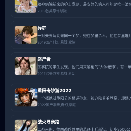
精神病院新来的护士发现，最安静的病人可能是唯一清
2019
欧美
恐怖悬疑
异梦
一对夫妻每晚做同一个梦，她在梦里杀人，他在梦里埋
2019
国产
科幻,悬疑,爱情
盗尸者
医学院的学生发现，他们用来解剖的“大体老师”，有一
2017
欧美
恐怖,悬疑,科幻
重阳奇妙游2022
一个拒绝过重阳节的叛逆孙女，被迫陪爷爷登高，却误
2022
国产
歌舞,奇幻,家庭
战火寻亲路
二战末期，德国战俘营里的苏联士兵越狱，徒步3500