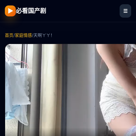
▶
必看国产剧
☰
首页
/
家庭情感
/
天啊ㄚㄚ！