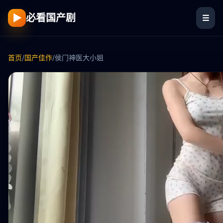
▶
必看国产剧
☰
首页
/
国产佳作
/
侯门神医大小姐