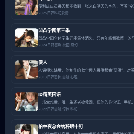
便利店店员每天都能收到一张来自明天的字条，写着“今
2025
日韩
科幻爱情
凹凸学园第三季
凹凸学园全体学生异能集体消失，只有年级倒数第一的马
2024
日韩
喜剧,校园,奇幻
假人
人偶师失踪后，他制作的七个假人每晚都会“复活”，对
2013
日韩
恐怖,悬疑,心理
ID精英国语
一场空难后，唯一生还者被救回，但他的身份证、手机
2022
日韩
悬疑,惊悚,科幻
柏林夜总会纳粹眼中钉