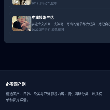
2019
日韩
动作,犯罪
唯我妙笔生花
学渣少女捡到一支神笔，写出的情节都会成真，她把自
2023
国产
奇幻,爱情,校园
必看国产剧
精选国产、日韩、欧美与亚洲影视内容，提供清晰分类、热播榜
单和影片详情。