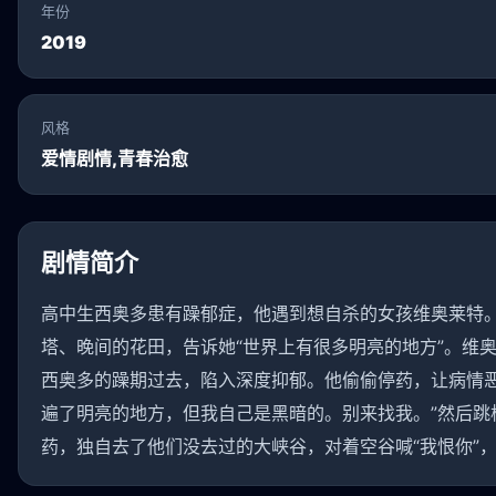
年份
2019
风格
爱情剧情,青春治愈
剧情简介
高中生西奥多患有躁郁症，他遇到想自杀的女孩维奥莱特
塔、晚间的花田，告诉她“世界上有很多明亮的地方”。维
西奥多的躁期过去，陷入深度抑郁。他偷偷停药，让病情恶
遍了明亮的地方，但我自己是黑暗的。别来找我。”然后跳
药，独自去了他们没去过的大峡谷，对着空谷喊“我恨你”，